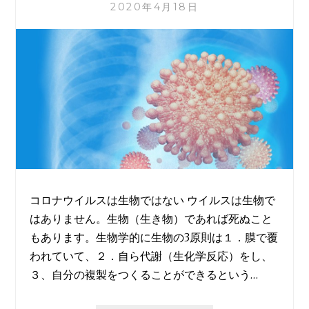
測
2020年4月18日
（PART
1）
コロナウイルスは生物ではない ウイルスは生物で
はありません。生物（生き物）であれば死ぬこと
もあります。生物学的に生物の3原則は１．膜で覆
われていて、２．自ら代謝（生化学反応）をし、
３、自分の複製をつくることができるという…