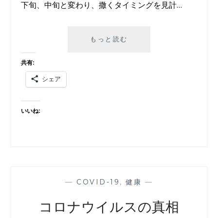
下旬、中旬と変わり、撒くタイミングを見計…
COVID-
もっと読む
19（新
型
共有:
コ
シェア
ロ
ナ
ウ
いいね:
イ
ル
ス）
と
日
本
の
—
COVID-19
,
健康
—
未
来
コロナウイルスの真相
予