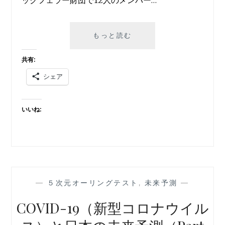
ックフェラー財団で12人のメンバー…
COVID-
もっと読む
19（新
型
共有:
コ
シェア
ロ
ナ
ウ
いいね:
イ
ル
ス）
と
日
本
の
—
５次元オーリングテスト
,
未来予測
—
未
来
COVID-19（新型コロナウイル
予
測