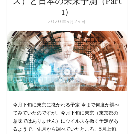
ス）と日本の未来予測（Part
（PART
1）
３）
2020年5月24日
今月下旬に東京に撒かれる予定 今まで何度か調べ
てみていたのですが、今月下旬に東京（東京都の
意味ではありません）にウイルスを撒く予定があ
るようで、先月から調べていたところ、5月上旬、