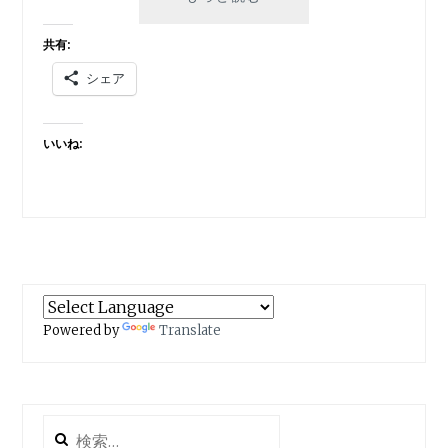
ッ
ト
共有:
の
シェア
犬・
猫
か
いいね:
ら
新
型
コ
ロ
ナ
に
感
染
Powered by
Translate
検
索: