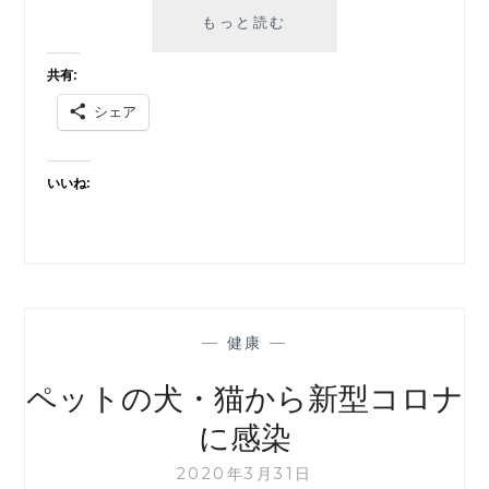
コ
もっと読む
ロ
ナ
共有:
ウ
シェア
イ
ル
ス
いいね:
の
真
相
—
健康
—
ペットの犬・猫から新型コロナ
に感染
2020年3月31日