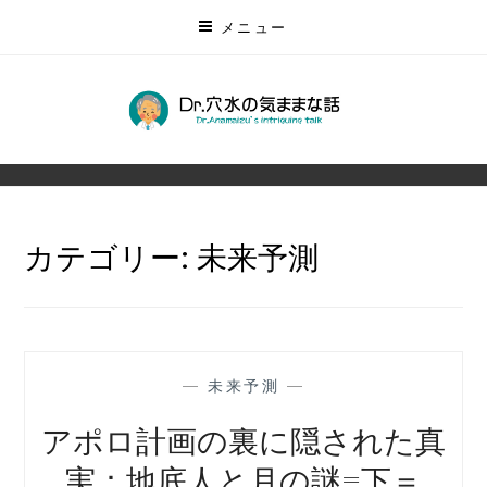
コ
メニュー
ン
テ
ン
DR.穴水の気ままな話
ツ
無数にある未来を予測する
に
ス
キ
カテゴリー:
未来予測
ッ
プ
—
未来予測
—
アポロ計画の裏に隠された真
実：地底人と月の謎=下＝