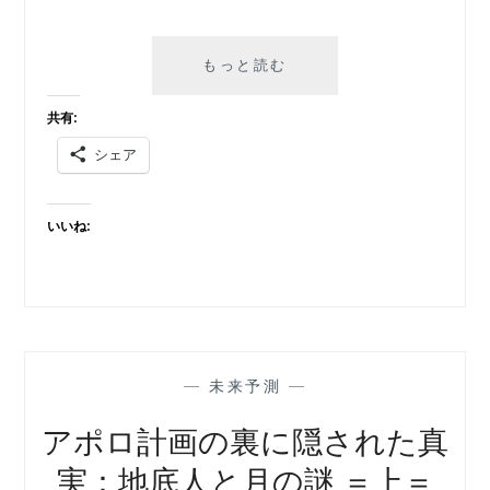
ア
もっと読む
ポ
ロ
共有:
計
シェア
画
の
裏
いいね:
に
隠
さ
れ
た
真
実：
—
未来予測
—
地
底
アポロ計画の裏に隠された真
人
実：地底人と月の謎 ＝上＝
と