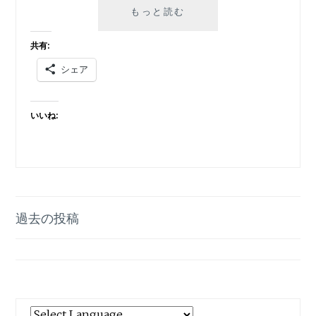
隕
もっと読む
石
に
共有:
よ
シェア
る
巨
大
いいね:
津
波
と
地
球
の
投
危
過去の投稿
機-
稿
２
０
ナ
２
ビ
５
年