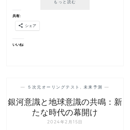
５
もっと読む
月
の
共有:
食
シェア
糧
危
機：
いいね:
大
地
震
と
火
山
噴
—
５次元オーリングテスト
,
未来予測
—
火
の
銀河意識と地球意識の共鳴：新
連
たな時代の幕開け
鎖
2024年2月15日