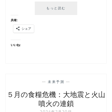
ア
もっと読む
ポ
ロ
共有:
計
シェア
画
の
裏
いいね:
に
隠
さ
れ
た
真
実：
—
未来予測
—
地
底
５月の食糧危機：大地震と火山
人
噴火の連鎖
と
月
2024年2月20日