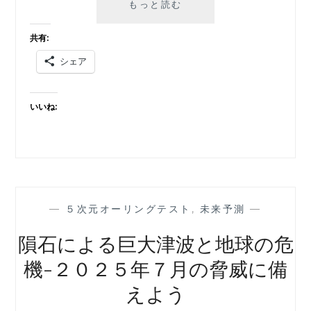
銀
もっと読む
河
意
共有:
識
シェア
と
地
球
いいね:
意
識
の
共
鳴：
新
た
—
５次元オーリングテスト
,
未来予測
—
な
時
隕石による巨大津波と地球の危
代
機-２０２５年７月の脅威に備
の
幕
えよう
開
け