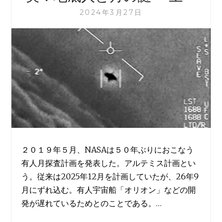
月
2024年3月27日
の
謎
=
下
＝
２０１９年５月、NASAは５０年ぶりにおこなう
有人月探査計画を発表した。アルテミス計画とい
う。従来は2025年12月を計画していたが、26年9
月にずれ込む。有人宇宙船「オリオン」などの開
発が遅れているためとのことである。…