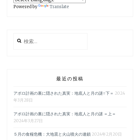
ゲ
７
Powered by
Translate
月
ー
の
シ
脅
威
ョ
検
に
索:
備
ン
え
よ
う
最近の投稿
アポロ計画の裏に隠された真実：地底人と月の謎=下＝
2024
年3月28日
アポロ計画の裏に隠された真実：地底人と月の謎 ＝上＝
2024年3月27日
５月の食糧危機：大地震と火山噴火の連鎖
2024年2月20日