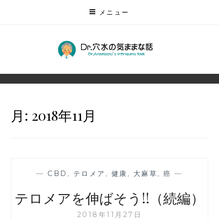
コ
メニュー
ン
テ
ン
DR.穴水の気ままな話
ツ
無数にある未来を予測する
に
ス
キ
月:
2018年11月
ッ
プ
—
CBD
,
テロメア
,
健康
,
大麻草
,
癌
—
テロメアを伸ばそう!!（続編）
2018年11月27日