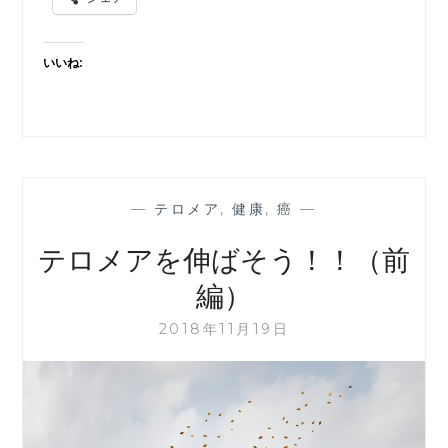
を
伸
ば
いいね:
そ
う!!
（後
編）
—
テロメア
,
健康
,
癌
—
テロメアを伸ばそう！！（前
編）
2018年11月19日