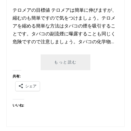
テロメアの目標値 テロメアは簡単に伸びますが、
縮むのも簡単ですので気をつけましょう。テロメ
アを縮める簡単な方法はタバコの煙を吸引するこ
とです。タバコの副流煙に曝露することも同じく
危険ですので注意しましょう。タバコの化学物…
テ
もっと読む
ロ
メ
共有:
ア
シェア
を
伸
ば
いいね:
そ
う!!
（続
編）