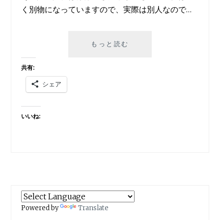
く別物になっていますので、実際は別人なので…
テ
もっと読む
ロ
メ
共有:
ア
シェア
を
伸
ば
いいね:
そ
う！！
（前
編）
Powered by
Translate