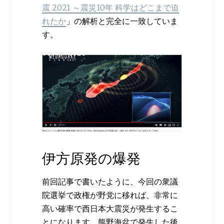
震 2021 ～震災10年 科学はどこまで迫
れたか
」の解析と完全に一致していま
す。
伊方原発の爆発
前回記事で書いたように、今回の衆議
院選挙で政権が野党に移れば、非常に
高い確率で西日本大震災が発生するこ
とになります。熊野海盆で発生した後