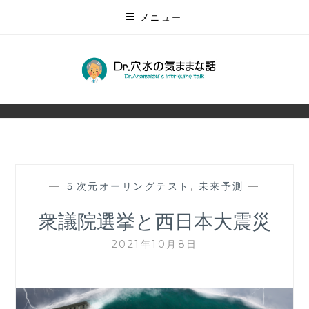
コ
メニュー
ン
テ
ン
DR.穴水の気ままな話
ツ
無数にある未来を予測する
に
ス
キ
ッ
プ
—
５次元オーリングテスト
,
未来予測
—
衆議院選挙と西日本大震災
2021年10月8日