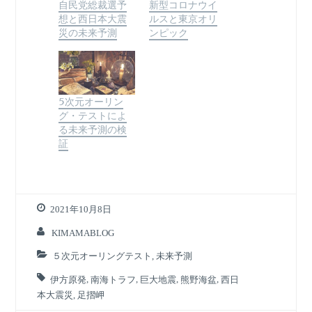
自民党総裁選予
新型コロナウイ
想と西日本大震
ルスと東京オリ
災の未来予測
ンピック
5次元オーリン
グ・テストによ
る未来予測の検
証
2021年10月8日
KIMAMABLOG
５次元オーリングテスト
,
未来予測
伊方原発
,
南海トラフ
,
巨大地震
,
熊野海盆
,
西日
本大震災
,
足摺岬