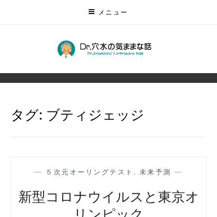
コ
メニュー
ン
テ
ン
DR.穴水の気ままな話
ツ
無数にある未来を予測する
に
ス
キ
タグ:
ブティジェッジ
ッ
プ
—
５次元オーリングテスト
,
未来予測
—
新型コロナウイルスと東京オ
リンピック