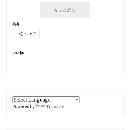
新
もっと読む
型
コ
共有:
ロ
シェア
ナ
ウ
イ
いいね:
ル
ス
と
東
京
オ
リ
ン
ピ
Powered by
Translate
ッ
ク