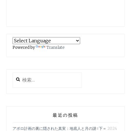
Powered by
Translate
検
索:
最近の投稿
アポロ計画の裏に隠された真実：地底人と月の謎=下＝
2024