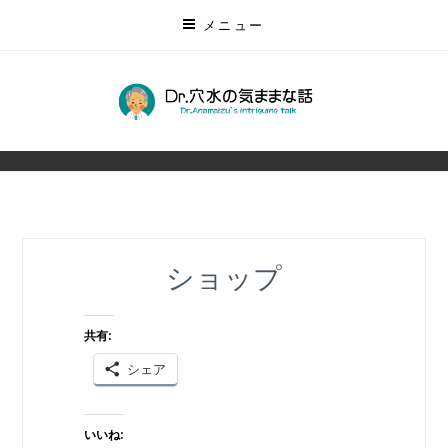
コ
メニュー
ン
テ
ン
DR.穴水の気ままな話
ツ
無数にある未来を予測する
に
ス
キ
ッ
プ
ショップ
共有:
シェア
いいね: