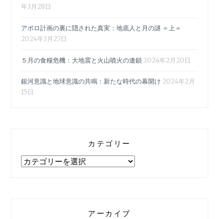
年3月28日
アポロ計画の裏に隠された真実：地底人と月の謎 ＝上＝
2024年3月27日
５月の食糧危機：大地震と火山噴火の連鎖
2024年2月20日
銀河意識と地球意識の共鳴：新たな時代の幕開け
2024年2月
15日
カテゴリー
カ
テ
ゴ
リ
ー
アーカイブ