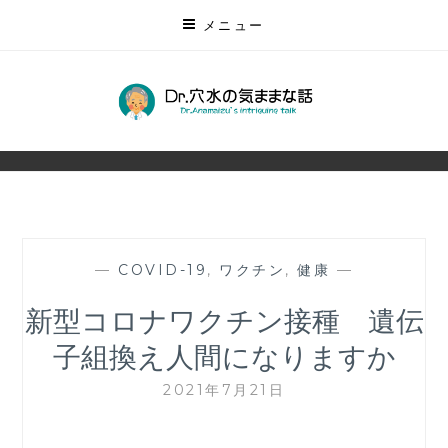
コ
メニュー
ン
テ
ン
DR.穴水の気ままな話
ツ
無数にある未来を予測する
に
ス
キ
ッ
プ
—
COVID-19
,
ワクチン
,
健康
—
新型コロナワクチン接種 遺伝
子組換え人間になりますか
2021年7月21日