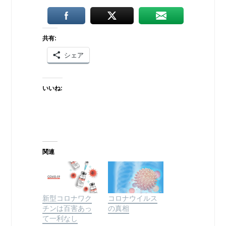
共有:
シェア
いいね:
関連
新型コロナワク
コロナウイルス
チンは百害あっ
の真相
て一利なし