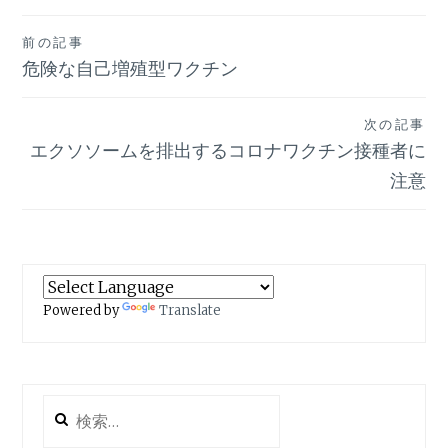
投
前の記事
危険な自己増殖型ワクチン
稿
ナ
次の記事
ビ
エクソソームを排出するコロナワクチン接種者に
注意
ゲ
ー
シ
ョ
Powered by
Translate
ン
検
索: