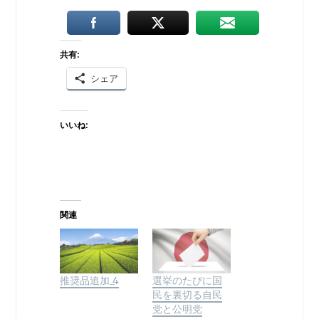
共有:
シェア
いいね:
関連
推奨品追加_4
選挙のたびに国
民を裏切る自民
党と公明党