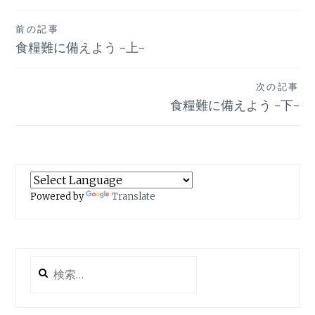
投
前の記事
食糧難に備えよう -上-
稿
ナ
次の記事
ビ
食糧難に備えよう -下-
ゲ
ー
シ
Powered by
Translate
ョ
ン
検
索: