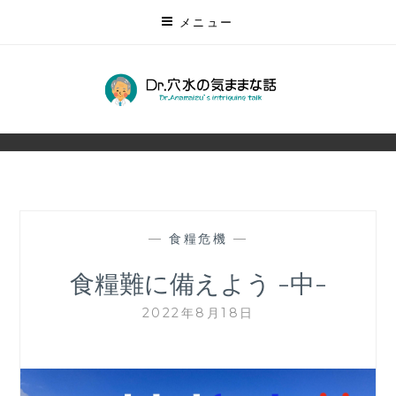
コ
メニュー
ン
テ
ン
DR.穴水の気ままな話
ツ
無数にある未来を予測する
に
ス
キ
ッ
プ
—
食糧危機
—
食糧難に備えよう -中-
2022年8月18日