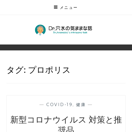
コ
メニュー
ン
テ
ン
DR.穴水の気ままな話
ツ
無数にある未来を予測する
に
ス
キ
タグ:
プロポリス
ッ
プ
—
COVID-19
,
健康
—
新型コロナウイルス 対策と推
奨品