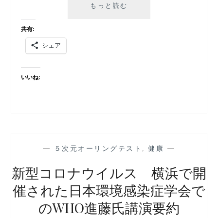
新
もっと読む
型
コ
共有:
ロ
シェア
ナ
ウ
イ
いいね:
ル
ス
感
染
症
COVID-
19
—
５次元オーリングテスト
,
健康
—
感
染
新型コロナウイルス 横浜で開
対
催された日本環境感染症学会で
策
のWHO進藤氏講演要約