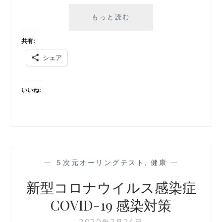
新
もっと読む
型
コ
共有:
ロ
シェア
ナ
ウ
イ
いいね:
ル
ス
対
策
と
推
奨
—
５次元オーリングテスト
,
健康
—
品
新型コロナウイルス感染症
COVID-19 感染対策