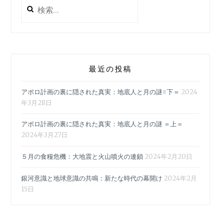
検
境
索:
感
染
症
学
会
最近の投稿
で
の
アポロ計画の裏に隠された真実：地底人と月の謎=下＝
2024
WHO
年3月28日
進
藤
アポロ計画の裏に隠された真実：地底人と月の謎 ＝上＝
氏
2024年3月27日
講
演
５月の食糧危機：大地震と火山噴火の連鎖
2024年2月20日
要
約
銀河意識と地球意識の共鳴：新たな時代の幕開け
2024年2月
15日