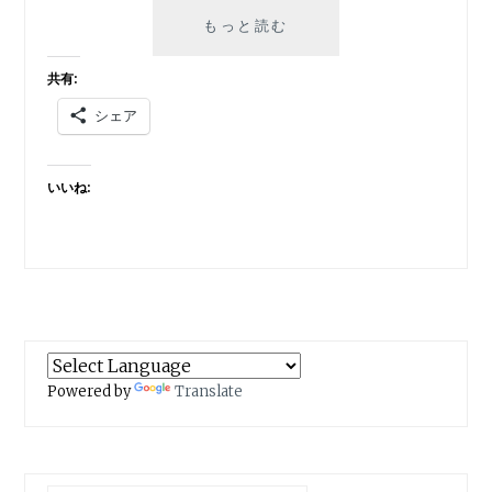
新
もっと読む
型
コ
共有:
ロ
シェア
ナ
ウ
イ
いいね:
ル
ス
横
浜
で
開
催
さ
れ
Powered by
Translate
た
日
本
環