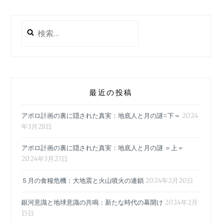
回
日
検
本
索:
バ
イ・
デ
ィ
ジ
最近の投稿
タ
ル
アポロ計画の裏に隠された真実：地底人と月の謎=下＝
2024
Ｏ-
年3月28日
リ
ン
アポロ計画の裏に隠された真実：地底人と月の謎 ＝上＝
グ
2024年3月27日
テ
ス
５月の食糧危機：大地震と火山噴火の連鎖
2024年2月20日
ト
医
銀河意識と地球意識の共鳴：新たな時代の幕開け
2024年2月
学
15日
会