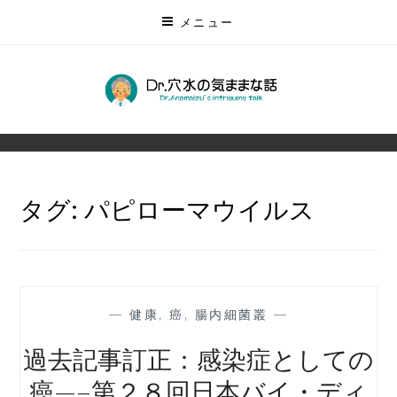
コ
メニュー
ン
テ
ン
DR.穴水の気ままな話
ツ
無数にある未来を予測する
に
ス
キ
タグ:
パピローマウイルス
ッ
プ
—
健康
,
癌
,
腸内細菌叢
—
過去記事訂正：感染症としての
癌—–第２８回日本バイ・ディ