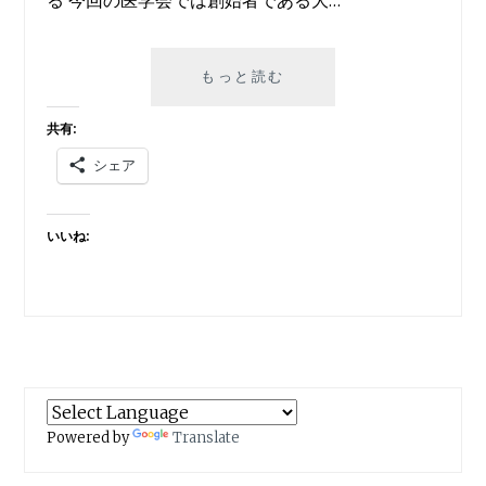
る 今回の医学会では創始者である大…
過
もっと読む
去
記
共有:
事
シェア
訂
正：
感
いいね:
染
症
と
し
て
の
癌
—–
第
Powered by
Translate
２
８