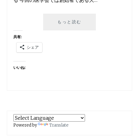
る 今回の医学会では創始者である大…
過
もっと読む
去
記
共有:
事
シェア
訂
正：
感
いいね:
染
症
と
し
て
の
癌
—–
第
Powered by
Translate
２
８